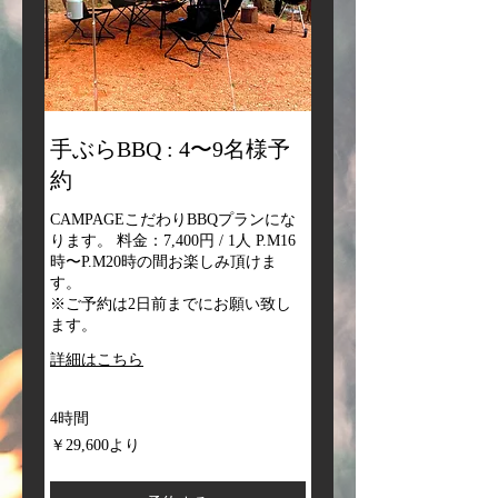
手ぶらBBQ : 4〜9名様予
約
CAMPAGEこだわりBBQプランにな
ります。 料金：7,400円 / 1人 P.M16
時〜P.M20時の間お楽しみ頂けま
す。
※ご予約は2日前までにお願い致し
ます。
詳細はこちら
4時間
29,600
￥29,600より
円
よ
り