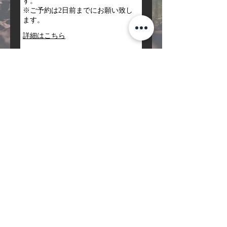
す。
※ご予約は2日前までにお願い致し
ます。
詳細はこちら
4時間
74,000
￥74,000より
円
よ
り
予約する
お問合せ先
メール：
campage@garage20
21.com
電話番号：
090-3839-2536
(10:00-19:00)
キャンプ場：
静岡県駿東郡長泉町
元長窪字芹沢
566番5