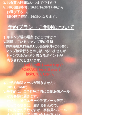
Q. お食事の時間はいつまでですか？
A.
BBQ開始時間：16:00/16:30/17:00から
お選び下さい。
BBQ終了時間：20:30となります。
​
予約プラン・ご利用について
Q. キャンプ場の場所はどこですか？
A. 記載しているキャンプ場の住所
「静岡県駿東郡長泉町元長窪字芹沢566番5」
マップ検索行うと申し訳ございませんが、
キャンプ場の住所と異なるポイントが
表示されてしまいます。
お越しの際はGooleMapで
『GARAGE Secret Base』
と
検索してください。
Q. ご予約確認メールが届きません。
(BBQ, CAMP)
A. 基本的に、ご予約完了時に自動返信メール
がお客様に届きます。
ただし、通信エラーや迷惑メール設定に
なってる場合は、届きませんので、
​ その際はお手数ですが、事務局へメール
または電話にてお問い合わせ下さい。