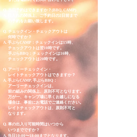
Q. 当日予約はできますか？(BBQ, CAMP)
A. 仕入れの関係上、ご予約日の2日前まで
の予約をお願い致します。
Q. チェックイン・チェックアウトは
何時ですか？
A. 手ぶらCAMP：チェックインは15時、
チェックアウトは翌10時です。
手ぶらBBQ：チェックインは16
時、
チェックアウトは20時です。
Q. アーリーチェックイン・
レイトチェックアウトはできますか？
A. 手ぶらCAMP, 手ぶらBBQ：
アーリーチェックインは、
前の組みの関係上、原則不可となります。
万が一、キャンプ場に早くお越しになる
場合は、事前にお電話でご連絡ください。
レイトチェックアウトは、原則不可と
なります。
Q. 車の出入り可能時間はいつから
いつまでですか？
A. 当日10:00〜18:00までとなります。