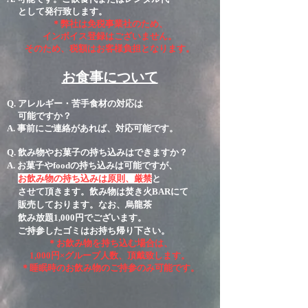
として発行致します。
＊弊社は免税事業社のため、
インボイス登録はございません。
そのため、税額はお客様負担となります。
お食事について
Q. ​アレルギー・苦手食材の対応は
可能ですか？
A. 事前にご連絡があれば、対応可能です。
Q. ​飲み物やお菓子の持ち込みはできますか？
A. お菓子やfoodの持ち込みは可能ですが、
お飲み物の持ち込みは原則、厳禁
と
させて
頂きます。
飲み物は焚き火BARにて
販売しております。なお、
烏龍茶
飲み放題1,000円でございます。
ご持参したゴミはお持ち帰り下さい。
＊お飲み物を持ち込む場合は、
1,000円×グループ人数、頂戴致します。
​＊睡眠時
の
お飲み
物のご持参のみ可能です。