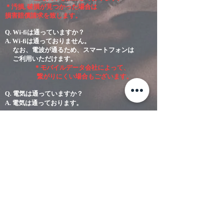
＊汚損, 破損が見つかった場合は
損害賠償請求を致します。
Q. Wi-fiは通っていますか？
A. Wi-fiは通っておりません。
なお、電波が通るため、スマートフォンは
ご利用いただけます。
＊モバイルデータ会社によって、
繋がりにくい場合もございます。
Q. 電気は通っていますか？
A. 電気は通っております。
Q. 自動販売機はありますか？
A. 近隣にはございません。
焚き火CafeBARの方で、お酒・ソフト
ドリンクの提供を行なっております。
Q. テント内やキャンプサイトで
喫煙はできますか？
A. テント内は加熱式タバコ等を
含め禁煙となります。
テント外での喫煙は可能です。
ただし、灰やゴミは下に捨てずに
ご用意してある灰皿に
入れるように