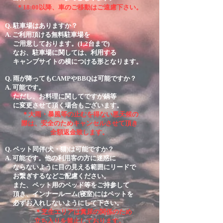
＊18:00以降、車のご移動はご遠慮下さい。
Q. 駐車場はありますか？
A. ご利用頂ける無料駐車場を
ご用意しております。(1,2台まで)
​ なお、駐車場に関しては、利用する
キャンプサイトの横につける形となります。
Q. 雨が降ってもCAMPやBBQは可能ですか？
A. 可能です。
ただし、お料理に関してですが鍋等
に変更させて頂く場合もございます。
＊大雨・暴風等の止むを得ない悪天候の
際は、安全のため
キャンセルさせて
頂き
全額返金致します。
Q. ペット同伴(犬・猫)は可能ですか？
A. 可能です。他の利用客の方に迷惑に
ならないように目の見える範囲にリードで
お繋ぎするなどご配慮ください。
また、ペット用のベッド等をご持参して
頂き、インナールーム(寝室)に
はペットを
必ずお入れしないようにして下さい。
＊
芝生エリアは糞尿の関係のため
立ち入りを禁止しております。