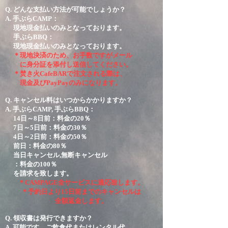
Q. どんな支払い方法が可能でしょうか？
A. 手ぶらCAMP：
現地現金払いのみとなっております。
手ぶらBBQ：
現地現金払いのみとなっております。
＊現地決済のため、お手数ですがメール
に身分証を添付し送信してください。
＊焚き火CafeBARで注文される際は、
現金及びPayPayのみになります。
Q. キャンセル料はいつからかかりますか？
A.
手ぶら
C
AMP, 手ぶらBBQ：
14日～8日前：料金の20％
7
日～5
日前：料金の30％
4日～2日前：料金の50％
前日：料金の80％
当日
キャンセル,無断キャンセル
：料金の100％​
を請求を致します。
＊
CAMPAGE全サービスに適応致します。
＊
予約日より15日前までのキャンセルは
全額返金します。
Q. 領収書は発行できますか？
A. 可能です。ご飲食代またはレンタル代