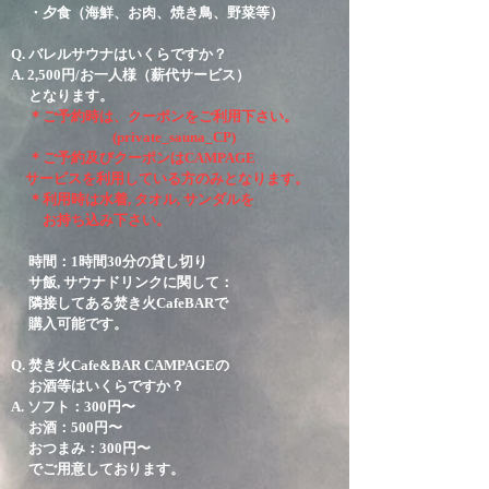
・夕食（海鮮、お肉、焼き鳥、野菜等）
Q. バレルサウナはいくらですか？
A. 2
,500円
/
お一人様
（薪代サービス）
となります。
＊ご予約時は、クーポンをご利用下さい。
​​(private_sauna_CP)
​ ＊ご予約及びクーポンは
CAMPAGE
サービス
を利用している方のみとなります。
＊利用時は水着, タオル, サンダルを
お持ち込み下さい。
時間：1時間30分の貸し切り
サ飯, サウナドリンクに関して：
隣接してある焚き火CafeBARで
購入可能です。
Q. 焚き火Cafe&BAR CAMPAGEの
お酒等はいくらですか？
A. ソフト：300円〜
お酒：500円〜
おつまみ：300円〜
でご用意しております。