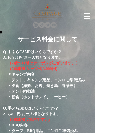
サービス料金に関して
Q. 手ぶらCAMPはいくらですか？
A.
16,800円/
お一人様となります。
（7歳〜11歳はクーポン
がございます。）
（7歳未満:シーツ代 3,000円
）
＊キャンプ内容
・テント、キャンプ用品、コンロご準備済み
・夕食（海鮮、お肉、焼き鳥、野菜等）
・テント内宿泊
・朝食（ホットサンド、コーヒー）
Q. 手ぶらBBQはいくらですか？
A. 7,400円/お一人様となります。
（7歳未満は無料です。)
＊BBQ内容
・タープ、BBQ用品、コンロご準備済み